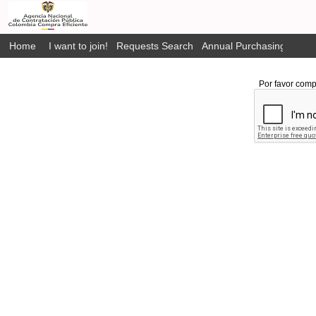
Home
I want to join!
Requests Search
Annual Purchasing Plan P
Por favor comp