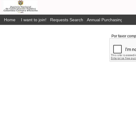
Home
I want to join!
Requests Search
Annual Purchasing Plan P
Por favor comp