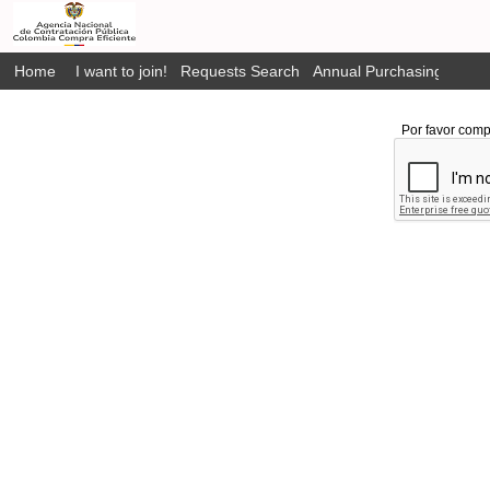
Home
I want to join!
Requests Search
Annual Purchasing Plan P
Por favor comp