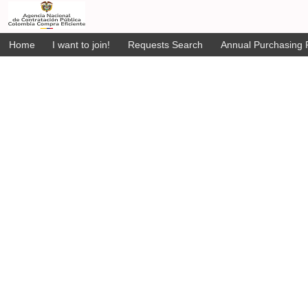
Home
I want to join!
Requests Search
Annual Purchasing P