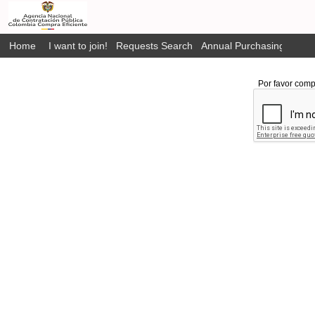
Home
I want to join!
Requests Search
Annual Purchasing Plan P
Por favor comp