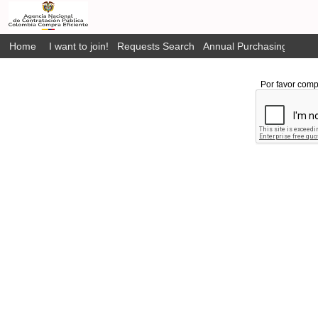
Home
I want to join!
Requests Search
Annual Purchasing Plan P
Por favor comp