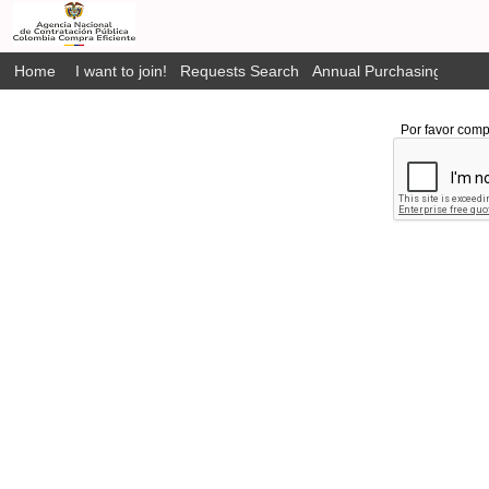
Home
I want to join!
Requests Search
Annual Purchasing Plan P
Por favor comp