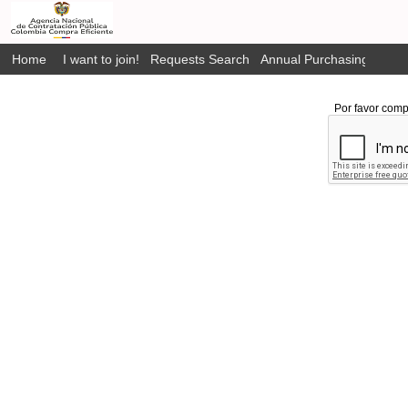
Home
I want to join!
Requests Search
Annual Purchasing Plan P
Por favor comp