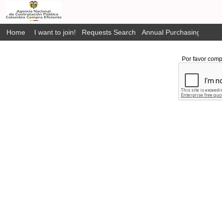
Home
I want to join!
Requests Search
Annual Purchasing Plan P
Por favor comp