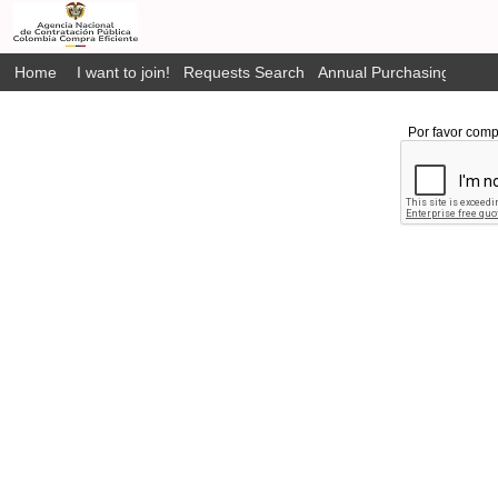
Home
I want to join!
Requests Search
Annual Purchasing Plan P
Por favor comp