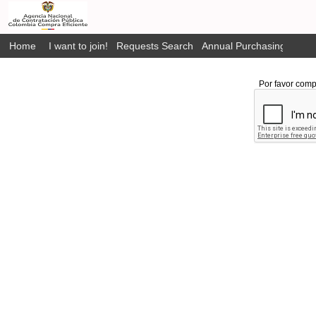
Home
I want to join!
Requests Search
Annual Purchasing Plan P
Por favor comp