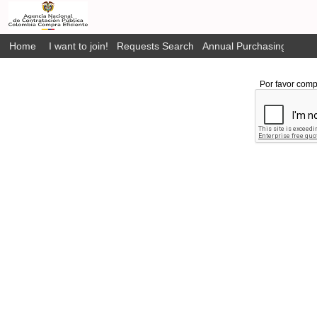
Home
I want to join!
Requests Search
Annual Purchasing Plan P
Por favor comp