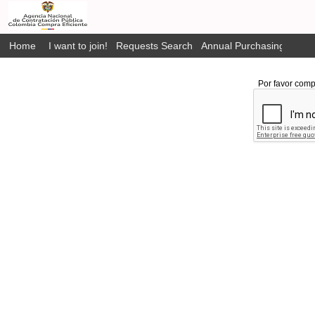
Home
I want to join!
Requests Search
Annual Purchasing Plan P
Por favor comp