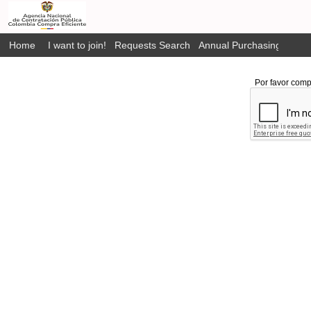
Home
I want to join!
Requests Search
Annual Purchasing Plan P
Por favor comp