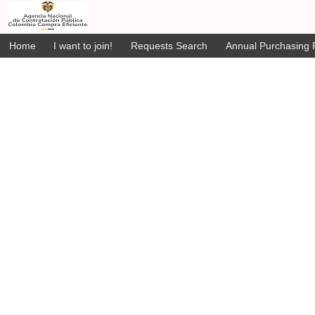
Home
I want to join!
Requests Search
Annual Purchasing P