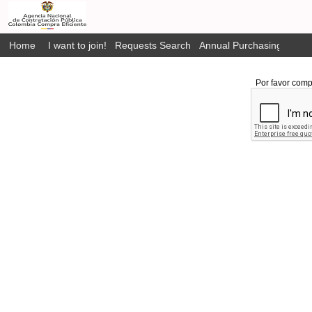
Home
I want to join!
Requests Search
Annual Purchasing Plan P
Por favor comp