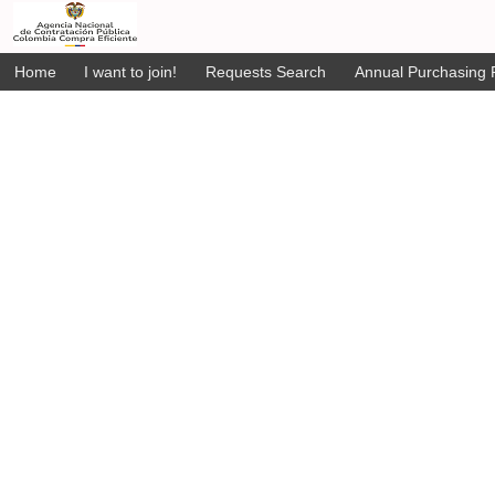
Home
I want to join!
Requests Search
Annual Purchasing P