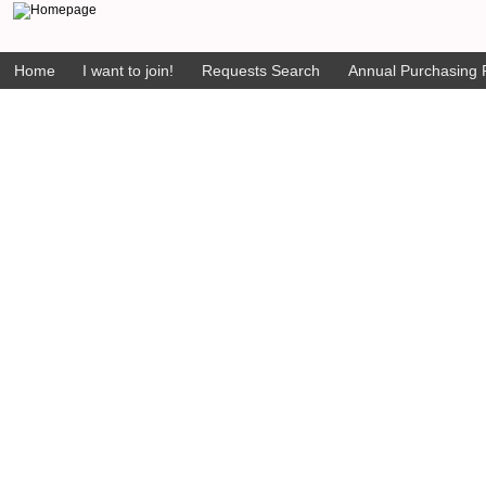
Home
I want to join!
Requests Search
Annual Purchasing P