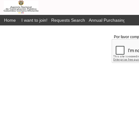
Home
I want to join!
Requests Search
Annual Purchasing Plan P
Por favor comp