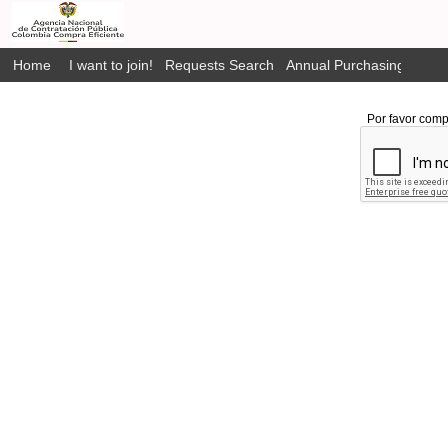
Home
I want to join!
Requests Search
Annual Purchasing Plan P
Por favor comp