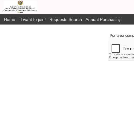
Home
I want to join!
Requests Search
Annual Purchasing Plan P
Por favor comp