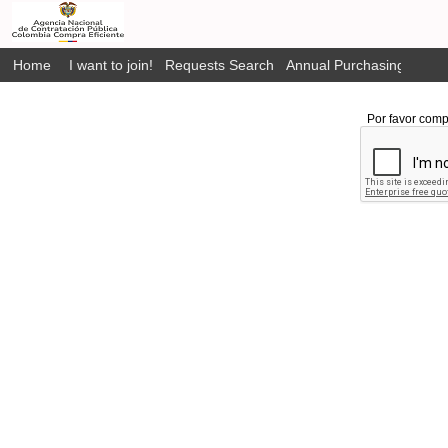
Home
I want to join!
Requests Search
Annual Purchasing Plan P
Por favor comp