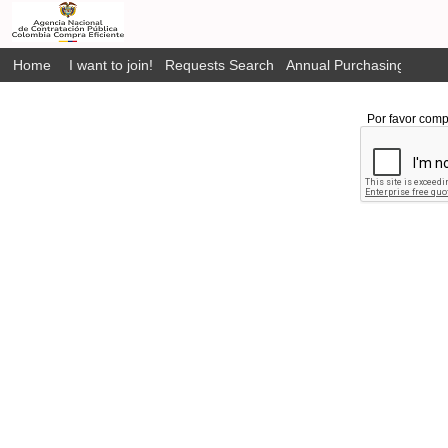
Home
I want to join!
Requests Search
Annual Purchasing Plan P
Por favor comp