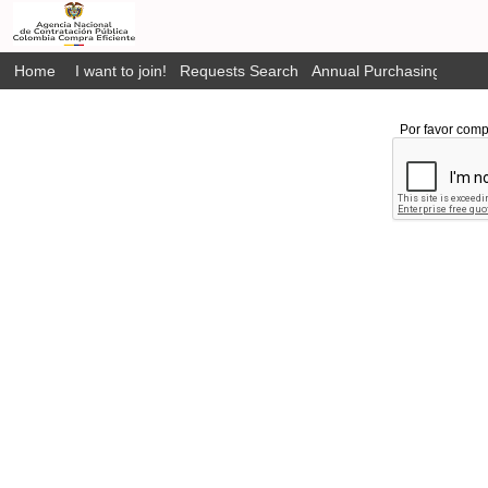
Home
I want to join!
Requests Search
Annual Purchasing Plan P
Por favor comp