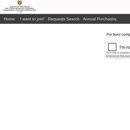
Home
I want to join!
Requests Search
Annual Purchasing Plan P
Por favor comp