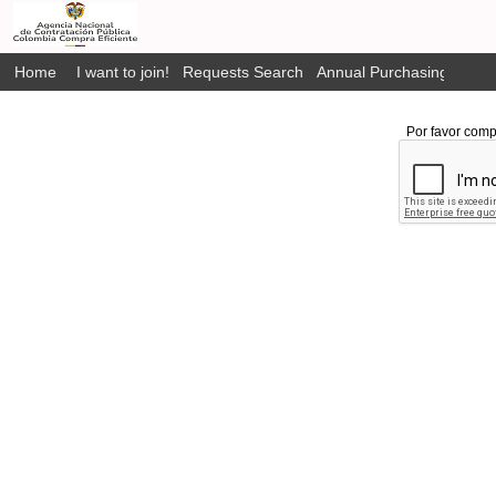
Home
I want to join!
Requests Search
Annual Purchasing Plan P
Por favor comp