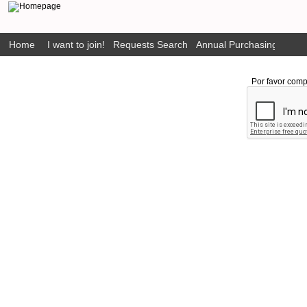
Home
I want to join!
Requests Search
Annual Purchasing Plan P
Por favor comp