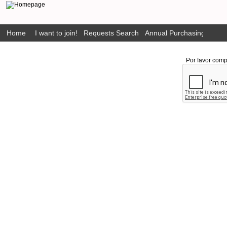
Home
I want to join!
Requests Search
Annual Purchasing Plan P
Por favor comp