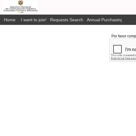
Home
I want to join!
Requests Search
Annual Purchasing Plan P
Por favor comp