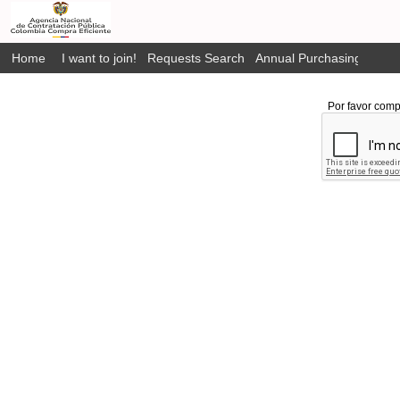
Home
I want to join!
Requests Search
Annual Purchasing Plan P
Por favor comp