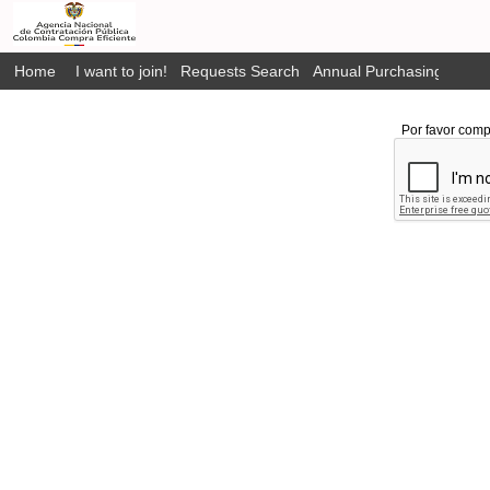
Home
I want to join!
Requests Search
Annual Purchasing Plan P
Por favor comp