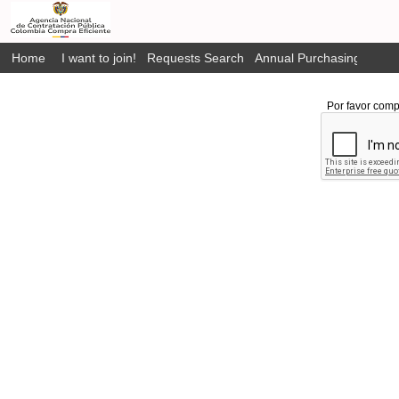
Home
I want to join!
Requests Search
Annual Purchasing Plan P
Por favor comp