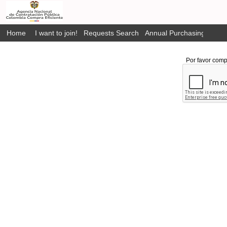
Home
I want to join!
Requests Search
Annual Purchasing Plan P
Por favor comp