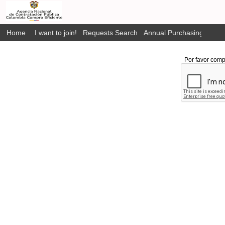
Home
I want to join!
Requests Search
Annual Purchasing Plan P
Por favor comp