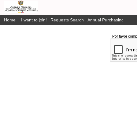
Home
I want to join!
Requests Search
Annual Purchasing Plan P
Por favor comp