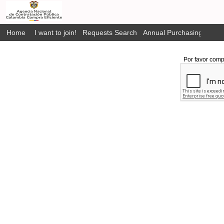
Home
I want to join!
Requests Search
Annual Purchasing Plan P
Por favor comp