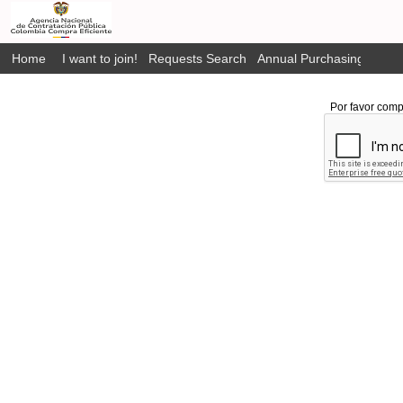
Home
I want to join!
Requests Search
Annual Purchasing Plan P
Por favor comp