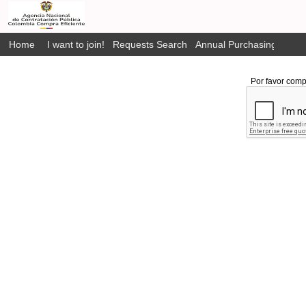
Home
I want to join!
Requests Search
Annual Purchasing Plan P
Por favor comp