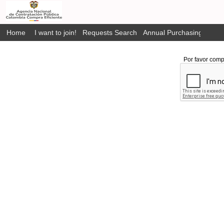
Home
I want to join!
Requests Search
Annual Purchasing Plan P
Por favor comp