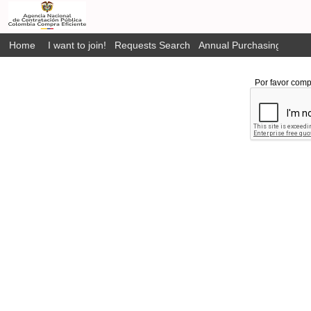
Home
I want to join!
Requests Search
Annual Purchasing Plan P
Por favor comp