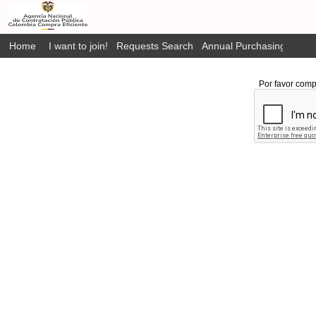
Home
I want to join!
Requests Search
Annual Purchasing Plan P
Por favor comp