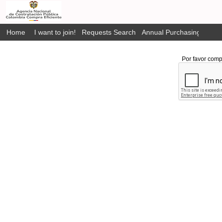
Home
I want to join!
Requests Search
Annual Purchasing Plan P
Por favor comp