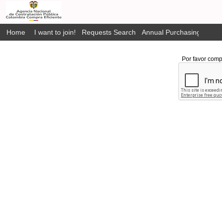
Home
I want to join!
Requests Search
Annual Purchasing Plan P
Por favor comp