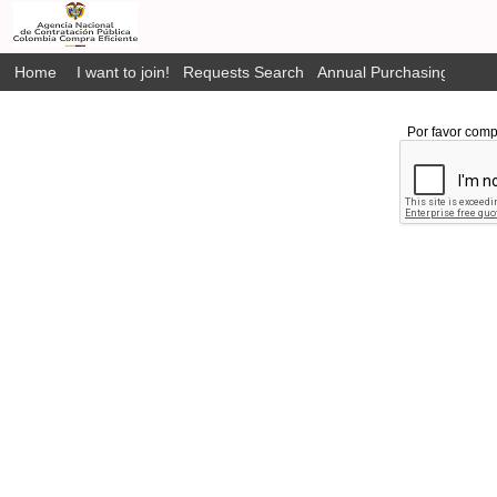
Home
I want to join!
Requests Search
Annual Purchasing Plan P
Por favor comp