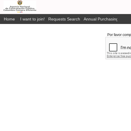
Home
I want to join!
Requests Search
Annual Purchasing Plan P
Por favor comp