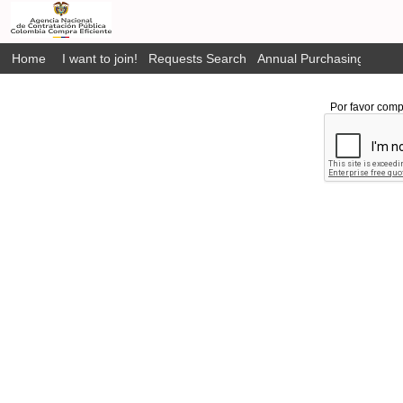
Home
I want to join!
Requests Search
Annual Purchasing Plan P
Por favor comp