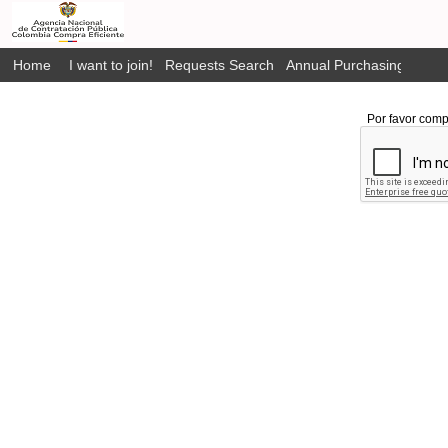
Home
I want to join!
Requests Search
Annual Purchasing Plan P
Por favor comp