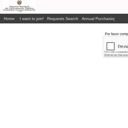
Home
I want to join!
Requests Search
Annual Purchasing Plan P
Por favor comp