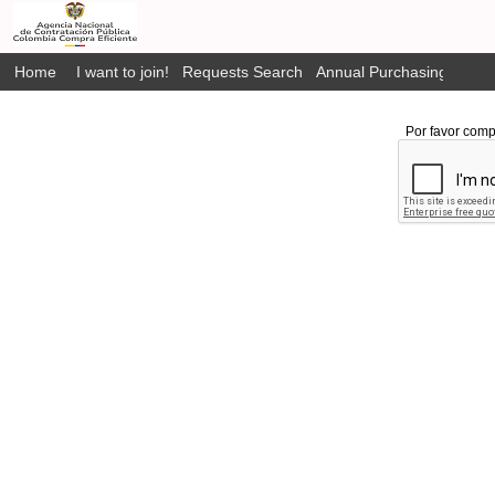
Home
I want to join!
Requests Search
Annual Purchasing Plan P
Por favor comp