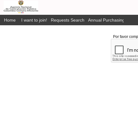
Home
I want to join!
Requests Search
Annual Purchasing Plan P
Por favor comp